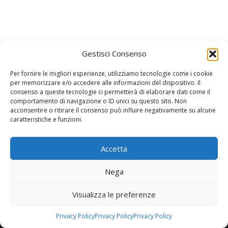
Gestisci Consenso
Per fornire le migliori esperienze, utilizziamo tecnologie come i cookie
per memorizzare e/o accedere alle informazioni del dispositivo. Il
consenso a queste tecnologie ci permetterà di elaborare dati come il
comportamento di navigazione o ID unici su questo sito. Non
acconsentire o ritirare il consenso può influire negativamente su alcune
caratteristiche e funzioni.
Accetta
Nega
2025 Tutti i diritti riservati | DIGI4DOC srl | C.F./P.IVA
17784441002 | info@digi4doc.it
Visualizza le preferenze
Privacy Policy
Privacy Policy
Privacy Policy