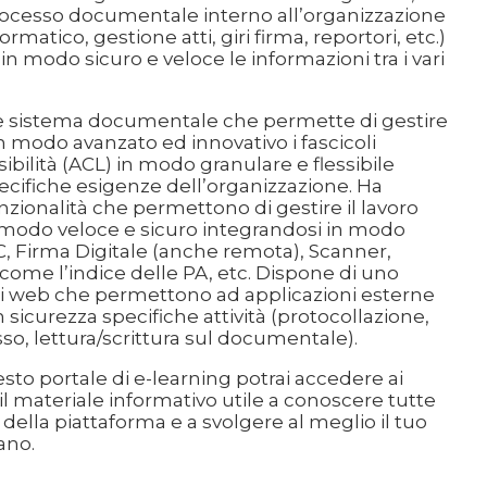
cesso documentale interno all’organizzazione
ormatico, gestione atti, giri firma, reportori, etc.)
n modo sicuro e veloce le informazioni tra i vari
 sistema documentale che permette di gestire
n modo avanzato ed innovativo i fascicoli
sibilità (ACL) in modo granulare e flessibile
cifiche esigenze dell’organizzazione. Ha
zionalità che permettono di gestire il lavoro
 modo veloce e sicuro integrandosi in modo
, Firma Digitale (anche remota), Scanner,
i come l’indice delle PA, etc. Dispone di uno
izi web che permettono ad applicazioni esterne
n sicurezza specifiche attività (protocollazione,
usso, lettura/scrittura sul documentale).
sto portale di e-learning potrai accedere ai
 il materiale informativo utile a conoscere tutte
 della piattaforma e a svolgere al meglio il tuo
ano.