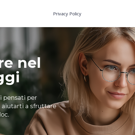
Privacy Policy
re nel
ggi
i pensati per
aiutarti a sfruttare
doc.