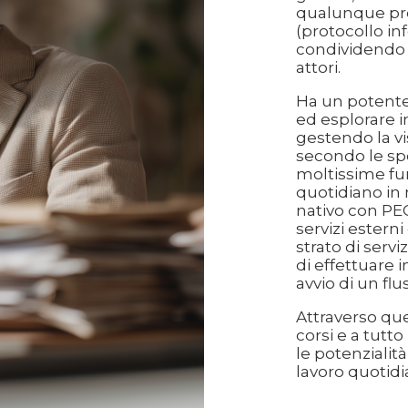
qualunque pro
(protocollo inf
condividendo i
attori.
Ha un potente
ed esplorare i
gestendo la vi
secondo le spe
moltissime fun
quotidiano in
nativo con PEC
servizi estern
strato di serv
di effettuare i
avvio di un fl
Attraverso que
corsi e a tutto
le potenzialità
lavoro quotidi