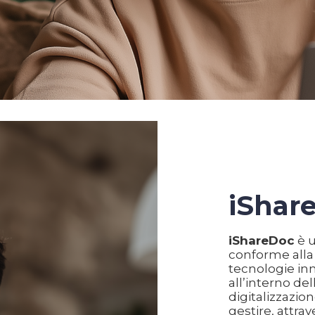
iShar
i
ShareDoc
è u
conforme alla
tecnologie inn
all’interno de
digitalizzazio
gestire, attrav