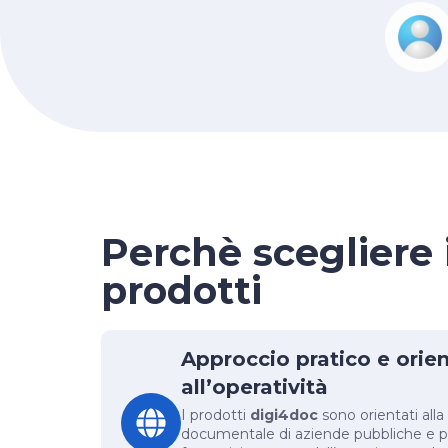
Perchè scegliere i
prodotti
Approccio pratico e orie
all’operatività
I prodotti
digi4doc
sono orientati all
documentale di aziende pubbliche e pr